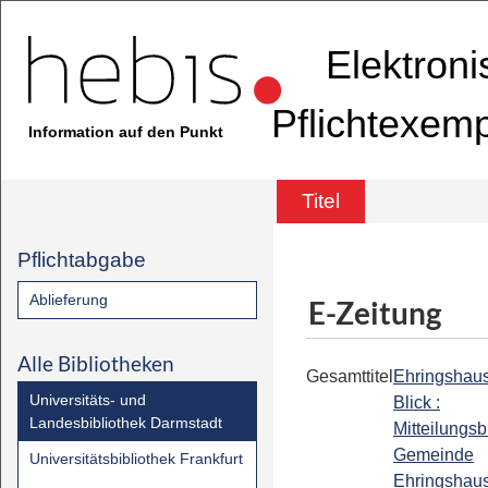
Elektron
Pflichtexem
Information auf den Punkt
Titel
Pflichtabgabe
Ablieferung
E-Zeitung
Alle Bibliotheken
Gesamttitel
Ehringshau
Universitäts- und
Blick :
Landesbibliothek Darmstadt
Mitteilungsb
Gemeinde
Universitätsbibliothek Frankfurt
Ehringshau