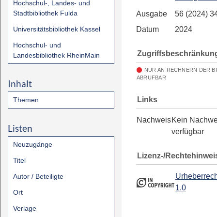
Hochschul-, Landes- und
Stadtbibliothek Fulda
Ausgabe
56 (2024) 3
Universitätsbibliothek Kassel
Datum
2024
Hochschul- und
Zugriffsbeschränkun
Landesbibliothek RheinMain
NUR AN RECHNERN DER B
ABRUFBAR
Inhalt
Links
Themen
Nachweis
Kein Nachwe
Listen
verfügbar
Neuzugänge
Lizenz-/Rechtehinwei
Titel
Urheberrech
Autor / Beteiligte
1.0
Ort
Verlage