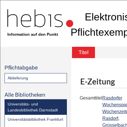
Elektron
Pflichtexem
Information auf den Punkt
Titel
Pflichtabgabe
Ablieferung
E-Zeitung
Alle Bibliotheken
Gesamttitel
Rasdorfer
Universitäts- und
Wochenspie
Landesbibliothek Darmstadt
Wochenzeitu
Rasdorf,
Universitätsbibliothek Frankfurt
Grüsselbach