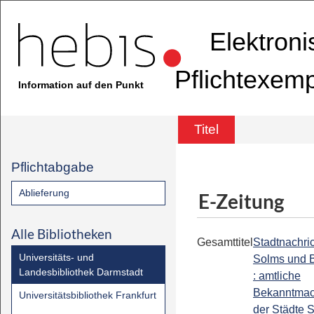
Elektron
Pflichtexem
Information auf den Punkt
Titel
Pflichtabgabe
Ablieferung
E-Zeitung
Alle Bibliotheken
Gesamttitel
Stadtnachri
Universitäts- und
Solms und B
Landesbibliothek Darmstadt
: amtliche
Bekanntma
Universitätsbibliothek Frankfurt
der Städte 