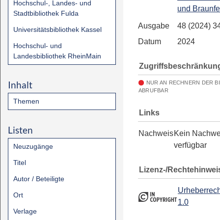
Hochschul-, Landes- und
und Braunfe
Stadtbibliothek Fulda
Ausgabe
48 (2024) 3
Universitätsbibliothek Kassel
Datum
2024
Hochschul- und
Landesbibliothek RheinMain
Zugriffsbeschränkun
Inhalt
NUR AN RECHNERN DER B
ABRUFBAR
Themen
Links
Listen
Nachweis
Kein Nachwe
verfügbar
Neuzugänge
Titel
Lizenz-/Rechtehinwei
Autor / Beteiligte
Urheberrech
Ort
1.0
Verlage