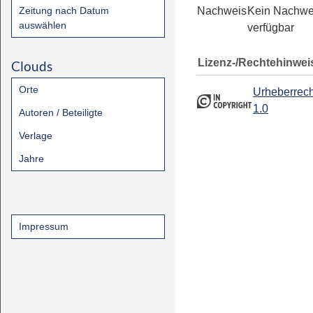
Zeitung nach Datum
Nachweis
Kein Nachwe
auswählen
verfügbar
Lizenz-/Rechtehinwei
Clouds
Orte
Urheberrech
1.0
Autoren / Beteiligte
Verlage
Jahre
Impressum