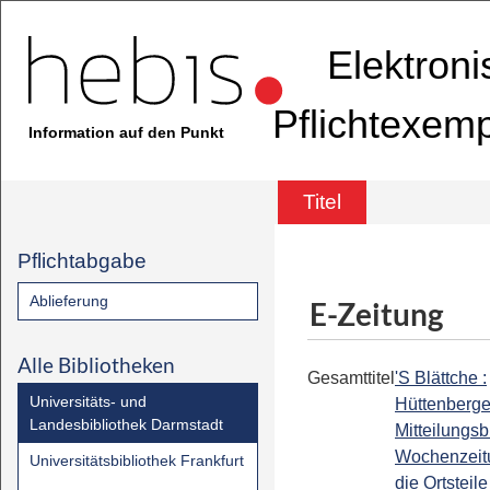
Elektron
Pflichtexem
Information auf den Punkt
Titel
Pflichtabgabe
Ablieferung
E-Zeitung
Alle Bibliotheken
Gesamttitel
'S Blättche :
Universitäts- und
Hüttenberge
Landesbibliothek Darmstadt
Mitteilungsbl
Wochenzeitu
Universitätsbibliothek Frankfurt
die Ortsteile