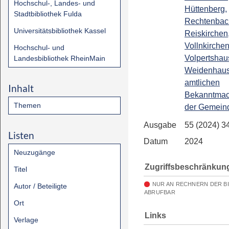
Hochschul-, Landes- und
Hüttenberg,
Stadtbibliothek Fulda
Rechtenbac
Universitätsbibliothek Kassel
Reiskirchen
Vollnkirchen
Hochschul- und
Volpertshau
Landesbibliothek RheinMain
Weidenhaus
amtlichen
Inhalt
Bekanntma
Themen
der Gemein
Ausgabe
55 (2024) 3
Listen
Datum
2024
Neuzugänge
Zugriffsbeschränkun
Titel
NUR AN RECHNERN DER B
Autor / Beteiligte
ABRUFBAR
Ort
Links
Verlage