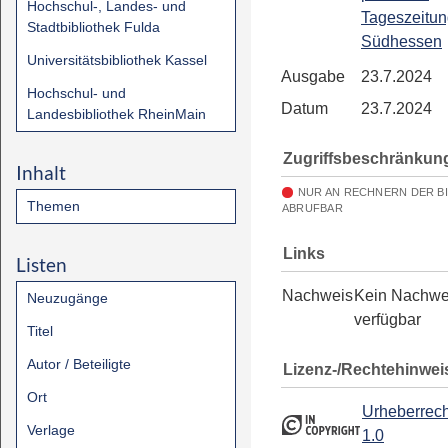
Hochschul-, Landes- und
Tageszeitun
Stadtbibliothek Fulda
Südhessen
Universitätsbibliothek Kassel
Ausgabe
23.7.2024
Hochschul- und
Datum
23.7.2024
Landesbibliothek RheinMain
Zugriffsbeschränkun
Inhalt
NUR AN RECHNERN DER B
Themen
ABRUFBAR
Links
Listen
Nachweis
Kein Nachwe
Neuzugänge
verfügbar
Titel
Autor / Beteiligte
Lizenz-/Rechtehinwei
Ort
Urheberrech
Verlage
1.0