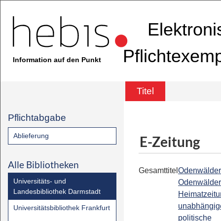
Elektron
Pflichtexem
Information auf den Punkt
Titel
Pflichtabgabe
Ablieferung
E-Zeitung
Alle Bibliotheken
Gesamttitel
Odenwälder
Universitäts- und
Odenwälder
Landesbibliothek Darmstadt
Heimatzeitun
unabhängig
Universitätsbibliothek Frankfurt
politische