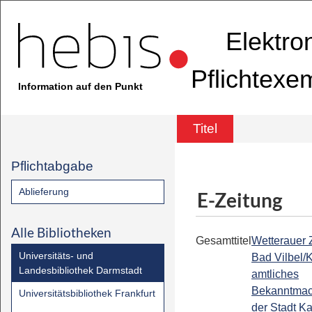
Elektro
Pflichtexe
Information auf den Punkt
Titel
Pflichtabgabe
Ablieferung
E-Zeitung
Alle Bibliotheken
Gesamttitel
Wetterauer Z
Universitäts- und
Bad Vilbel/
Landesbibliothek Darmstadt
amtliches
Bekanntmac
Universitätsbibliothek Frankfurt
der Stadt K