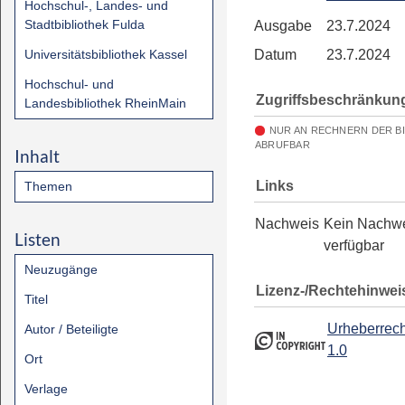
Hochschul-, Landes- und
Stadtbibliothek Fulda
Ausgabe
23.7.2024
Universitätsbibliothek Kassel
Datum
23.7.2024
Hochschul- und
Zugriffsbeschränkun
Landesbibliothek RheinMain
NUR AN RECHNERN DER B
ABRUFBAR
Inhalt
Links
Themen
Nachweis
Kein Nachw
Listen
verfügbar
Neuzugänge
Lizenz-/Rechtehinwei
Titel
Urheberrech
Autor / Beteiligte
1.0
Ort
Verlage