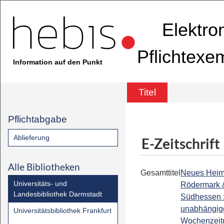
Elektro
Pflichtexe
Information auf den Punkt
Titel
Pflichtabgabe
Ablieferung
E-Zeitschrift
Alle Bibliotheken
Gesamttitel
Neues Heima
Universitäts- und
Rödermark 
Landesbibliothek Darmstadt
Südhessen 
unabhängig
Universitätsbibliothek Frankfurt
Wochenzeit