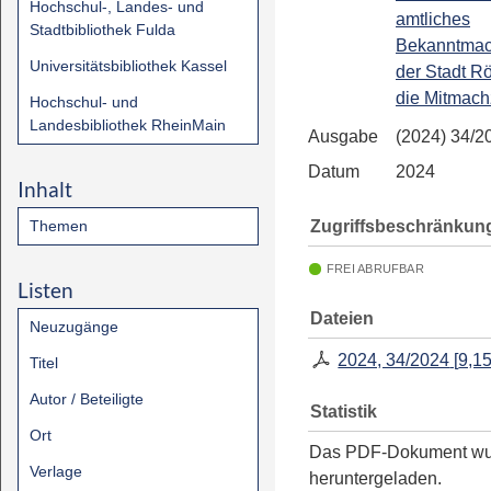
Hochschul-, Landes- und
amtliches
Stadtbibliothek Fulda
Bekanntmac
Universitätsbibliothek Kassel
der Stadt R
die Mitmach
Hochschul- und
Landesbibliothek RheinMain
Ausgabe
(2024) 34/2
Datum
2024
Inhalt
Zugriffsbeschränkun
Themen
FREI ABRUFBAR
Listen
Dateien
Neuzugänge
2024, 34/2024
[
9,1
Titel
Autor / Beteiligte
Statistik
Ort
Das PDF-Dokument w
Verlage
heruntergeladen.