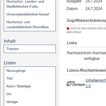
Ausgabe
24.7.2024
Hochschul-, Landes- und
Stadtbibliothek Fulda
Datum
24.7.2024
Universitätsbibliothek Kassel
Zugriffsbeschränkun
Hochschul- und
Landesbibliothek RheinMain
NUR AN RECHNERN DER B
ABRUFBAR
Inhalt
Links
Themen
Nachweis
Kein Nachwe
verfügbar
Listen
Lizenz-/Rechtehinwei
Neuzugänge
Titel
Urheberrech
1.0
Autor / Beteiligte
Ort
Verlage