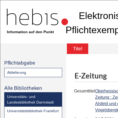
Elektron
Pflichtexem
Information auf den Punkt
Titel
Pflichtabgabe
Ablieferung
E-Zeitung
Alle Bibliotheken
Gesamttitel
Oberhessis
Universitäts- und
Zeitung : Ze
Landesbibliothek Darmstadt
Alsfeld und
Vogelsbergk
Universitätsbibliothek Frankfurt