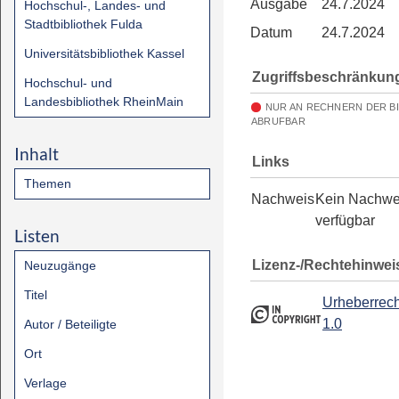
Ausgabe
24.7.2024
Hochschul-, Landes- und
Stadtbibliothek Fulda
Datum
24.7.2024
Universitätsbibliothek Kassel
Zugriffsbeschränkun
Hochschul- und
Landesbibliothek RheinMain
NUR AN RECHNERN DER B
ABRUFBAR
Inhalt
Links
Themen
Nachweis
Kein Nachwe
verfügbar
Listen
Lizenz-/Rechtehinwei
Neuzugänge
Titel
Urheberrech
1.0
Autor / Beteiligte
Ort
Verlage