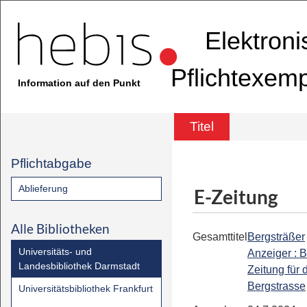
Elektron
Pflichtexem
Information auf den Punkt
Titel
Pflichtabgabe
Ablieferung
E-Zeitung
Alle Bibliotheken
Gesamttitel
Bergsträßer
Universitäts- und
Anzeiger : B
Landesbibliothek Darmstadt
Zeitung für 
Bergstrasse
Universitätsbibliothek Frankfurt