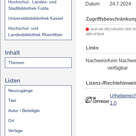
Hochschul-, Landes- und
Datum
24.7.2024
Stadtbibliothek Fulda
Universitätsbibliothek Kassel
Zugriffsbeschränkun
Hochschul- und
NUR AN RECHNERN DER B
Landesbibliothek RheinMain
ABRUFBAR
Links
Inhalt
Nachweis
Kein Nachwe
Themen
verfügbar
Listen
Lizenz-/Rechtehinwei
Neuzugänge
Urheberrech
Titel
1.0
Autor / Beteiligte
Ort
Verlage