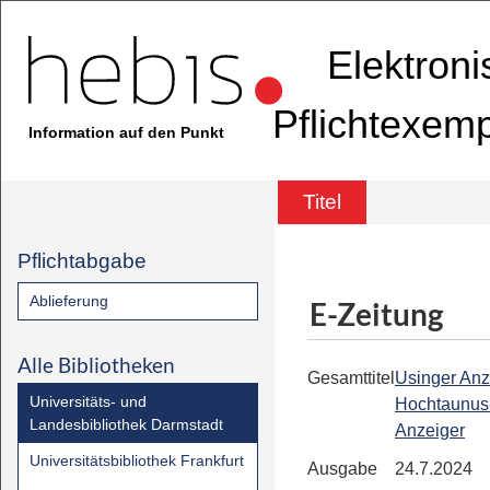
Elektron
Pflichtexem
Information auf den Punkt
Titel
Pflichtabgabe
Ablieferung
E-Zeitung
Alle Bibliotheken
Gesamttitel
Usinger Anz
Universitäts- und
Hochtaunus
Landesbibliothek Darmstadt
Anzeiger
Universitätsbibliothek Frankfurt
Ausgabe
24.7.2024