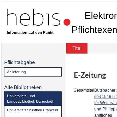
Elektro
Pflichtexe
Information auf den Punkt
Titel
Pflichtabgabe
Ablieferung
E-Zeitung
Alle Bibliotheken
Gesamttitel
Butzbacher 
Universitäts- und
seit 1848 H
Landesbibliothek Darmstadt
für Wetterau
und Philipps
Universitätsbibliothek Frankfurt
amtliches