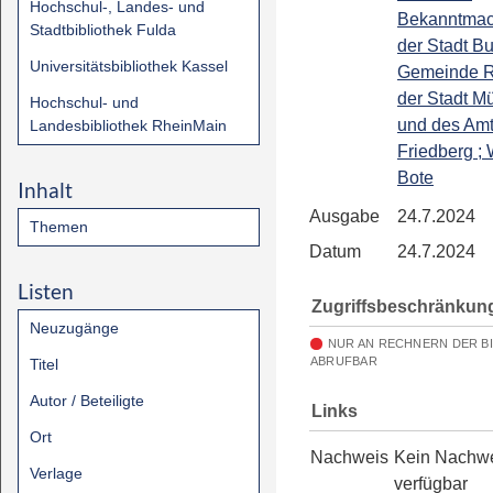
Hochschul-, Landes- und
Bekanntmac
Stadtbibliothek Fulda
der Stadt Bu
Universitätsbibliothek Kassel
Gemeinde R
der Stadt M
Hochschul- und
und des Amt
Landesbibliothek RheinMain
Friedberg ; 
Bote
Inhalt
Ausgabe
24.7.2024
Themen
Datum
24.7.2024
Listen
Zugriffsbeschränkun
Neuzugänge
NUR AN RECHNERN DER B
ABRUFBAR
Titel
Autor / Beteiligte
Links
Ort
Nachweis
Kein Nachw
Verlage
verfügbar