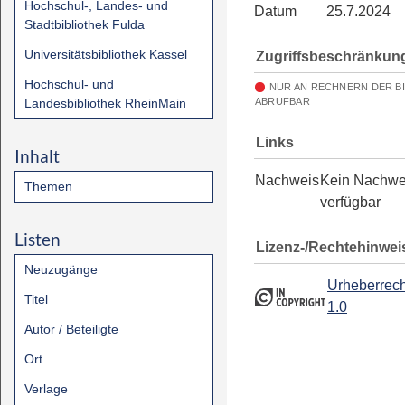
Hochschul-, Landes- und
Datum
25.7.2024
Stadtbibliothek Fulda
Universitätsbibliothek Kassel
Zugriffsbeschränkun
Hochschul- und
NUR AN RECHNERN DER B
Landesbibliothek RheinMain
ABRUFBAR
Links
Inhalt
Nachweis
Kein Nachwe
Themen
verfügbar
Listen
Lizenz-/Rechtehinwei
Neuzugänge
Urheberrech
Titel
1.0
Autor / Beteiligte
Ort
Verlage