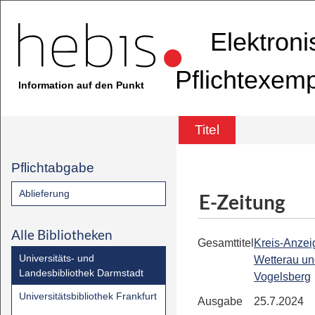
Elektron
Pflichtexem
Information auf den Punkt
Titel
Pflichtabgabe
Ablieferung
E-Zeitung
Alle Bibliotheken
Gesamttitel
Kreis-Anzeig
Universitäts- und
Wetterau u
Landesbibliothek Darmstadt
Vogelsberg
Universitätsbibliothek Frankfurt
Ausgabe
25.7.2024