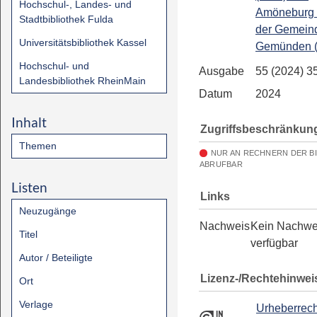
Hochschul-, Landes- und
Amöneburg 
Stadtbibliothek Fulda
der Gemein
Universitätsbibliothek Kassel
Gemünden (
Hochschul- und
Ausgabe
55 (2024) 3
Landesbibliothek RheinMain
Datum
2024
Inhalt
Zugriffsbeschränkun
Themen
NUR AN RECHNERN DER B
ABRUFBAR
Listen
Links
Neuzugänge
Nachweis
Kein Nachwe
Titel
verfügbar
Autor / Beteiligte
Lizenz-/Rechtehinwei
Ort
Verlage
Urheberrech