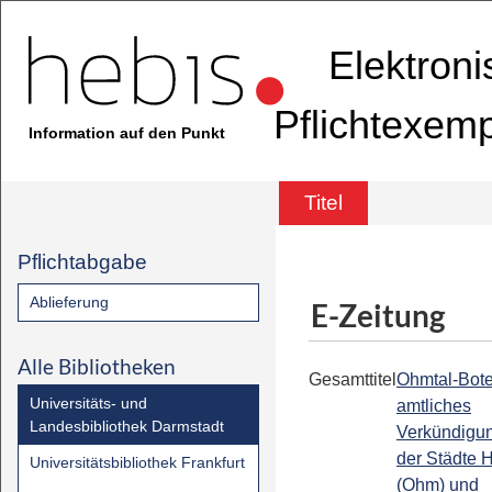
Elektron
Pflichtexem
Information auf den Punkt
Titel
Pflichtabgabe
Ablieferung
E-Zeitung
Alle Bibliotheken
Gesamttitel
Ohmtal-Bote
Universitäts- und
amtliches
Landesbibliothek Darmstadt
Verkündigu
der Städte
Universitätsbibliothek Frankfurt
(Ohm) und