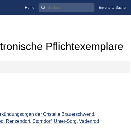
Home
Erweiterte Suche
tronische Pflichtexemplare
erkündungsorgan der Ortsteile Brauerschwend,
od, Renzendorf, Storndorf, Unter-Sorg, Vadenrod