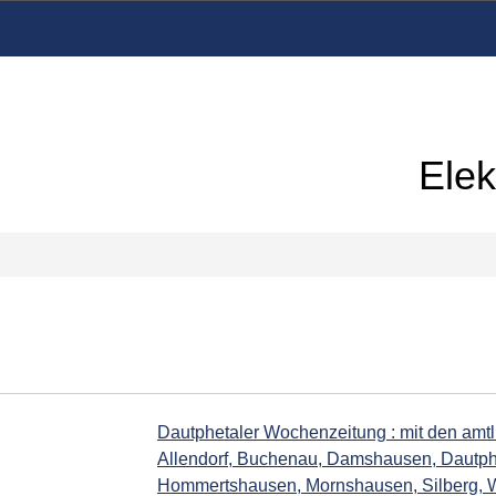
Elek
Dautphetaler Wochenzeitung : mit den am
Allendorf, Buchenau, Damshausen, Dautph
Hommertshausen, Mornshausen, Silberg, 