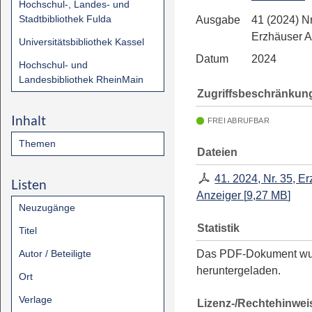
Hochschul-, Landes- und
Stadtbibliothek Fulda
Ausgabe
41 (2024) Nr
Erzhäuser A
Universitätsbibliothek Kassel
Datum
2024
Hochschul- und
Landesbibliothek RheinMain
Zugriffsbeschränkun
Inhalt
FREI ABRUFBAR
Themen
Dateien
41. 2024, Nr. 35, E
Listen
Anzeiger
[
9,27 MB
]
Neuzugänge
Statistik
Titel
Autor / Beteiligte
Das PDF-Dokument w
heruntergeladen.
Ort
Verlage
Lizenz-/Rechtehinwei