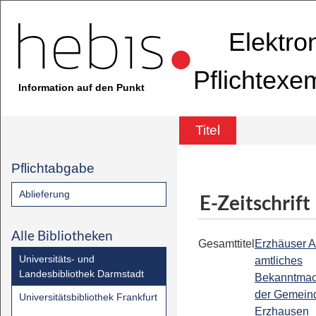
Elektro
Pflichtexe
Information auf den Punkt
Titel
Pflichtabgabe
Ablieferung
E-Zeitschrift
Alle Bibliotheken
Gesamttitel
Erzhäuser A
Universitäts- und
amtliches
Landesbibliothek Darmstadt
Bekanntmac
der Gemein
Universitätsbibliothek Frankfurt
Erzhausen