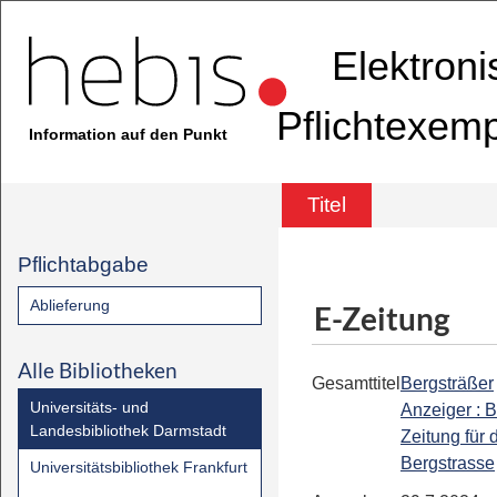
Elektron
Pflichtexem
Information auf den Punkt
Titel
Pflichtabgabe
Ablieferung
E-Zeitung
Alle Bibliotheken
Gesamttitel
Bergsträßer
Universitäts- und
Anzeiger : B
Landesbibliothek Darmstadt
Zeitung für 
Bergstrasse
Universitätsbibliothek Frankfurt