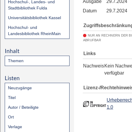
Ausgabe
29.7.2024
Hochschul-, Landes- und
Stadtbibliothek Fulda
Datum
29.7.2024
Universitätsbibliothek Kassel
Zugriffsbeschränkun
Hochschul- und
Landesbibliothek RheinMain
NUR AN RECHNERN DER B
ABRUFBAR
Inhalt
Links
Themen
Nachweis
Kein Nachwe
verfügbar
Listen
Lizenz-/Rechtehinwei
Neuzugänge
Titel
Urheberrech
1.0
Autor / Beteiligte
Ort
Verlage