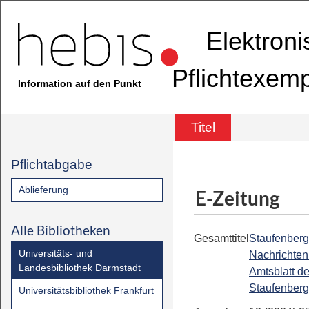
Elektron
Pflichtexem
Information auf den Punkt
Titel
Pflichtabgabe
Ablieferung
E-Zeitung
Alle Bibliotheken
Gesamttitel
Staufenberg
Universitäts- und
Nachrichten 
Landesbibliothek Darmstadt
Amtsblatt de
Staufenberg
Universitätsbibliothek Frankfurt