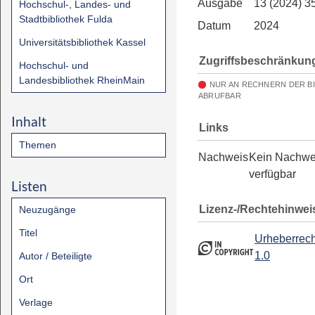
Ausgabe
13 (2024) 3
Hochschul-, Landes- und
Stadtbibliothek Fulda
Datum
2024
Universitätsbibliothek Kassel
Zugriffsbeschränkun
Hochschul- und
Landesbibliothek RheinMain
NUR AN RECHNERN DER B
ABRUFBAR
Inhalt
Links
Themen
Nachweis
Kein Nachwe
verfügbar
Listen
Lizenz-/Rechtehinwei
Neuzugänge
Titel
Urheberrech
1.0
Autor / Beteiligte
Ort
Verlage