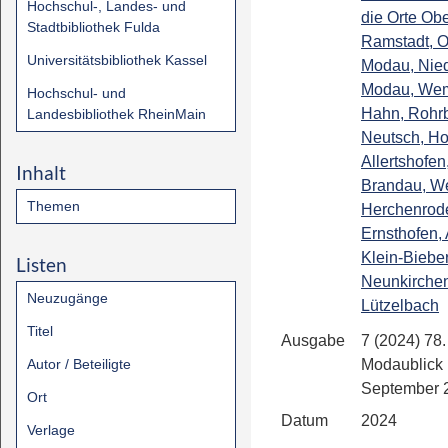
Hochschul-, Landes- und
die Orte Obe
Stadtbibliothek Fulda
Ramstadt, O
Universitätsbibliothek Kassel
Modau, Nied
Modau, We
Hochschul- und
Hahn, Rohr
Landesbibliothek RheinMain
Neutsch, Ho
Allertshofen
Inhalt
Brandau, W
Themen
Herchenrod
Ernsthofen,
Klein-Biebe
Listen
Neunkirche
Neuzugänge
Lützelbach
Titel
Ausgabe
7 (2024) 78.
Autor / Beteiligte
Modaublick
September 
Ort
Datum
2024
Verlage