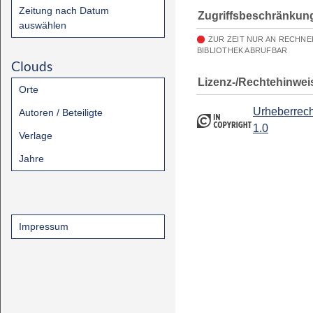
Zeitung nach Datum
Zugriffsbeschränkun
auswählen
ZUR ZEIT NUR AN RECHN
BIBLIOTHEK ABRUFBAR
Clouds
Lizenz-/Rechtehinwei
Orte
Urheberrech
Autoren / Beteiligte
1.0
Verlage
Jahre
Impressum