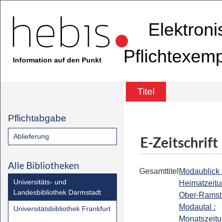
Elektron
Pflichtexem
Information auf den Punkt
Titel
Pflichtabgabe
Ablieferung
E-Zeitschrift
Alle Bibliotheken
Gesamttitel
Modaublick :
Universitäts- und
Heimatzeitu
Landesbibliothek Darmstadt
Ober-Ramst
Modautal :
Universitätsbibliothek Frankfurt
Monatszeitu