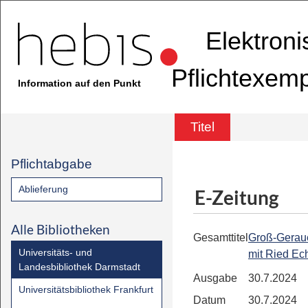
Elektron
Pflichtexem
Information auf den Punkt
Titel
Pflichtabgabe
Ablieferung
E-Zeitung
Alle Bibliotheken
Gesamttitel
Groß-Geraue
Universitäts- und
mit Ried Ec
Landesbibliothek Darmstadt
Ausgabe
30.7.2024
Universitätsbibliothek Frankfurt
Datum
30.7.2024