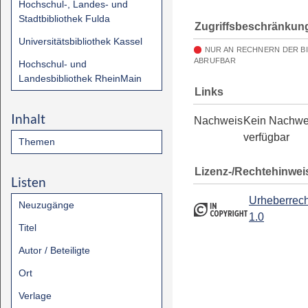
Hochschul-, Landes- und
Stadtbibliothek Fulda
Zugriffsbeschränkun
Universitätsbibliothek Kassel
NUR AN RECHNERN DER B
ABRUFBAR
Hochschul- und
Landesbibliothek RheinMain
Links
Inhalt
Nachweis
Kein Nachwe
verfügbar
Themen
Lizenz-/Rechtehinwei
Listen
Urheberrech
Neuzugänge
1.0
Titel
Autor / Beteiligte
Ort
Verlage