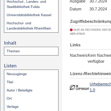
Ausgabe
30.7.2024
Hochschul-, Landes- und
Stadtbibliothek Fulda
Datum
30.7.2024
Universitätsbibliothek Kassel
Zugriffsbeschränkun
Hochschul- und
Landesbibliothek RheinMain
NUR AN RECHNERN DER B
ABRUFBAR
Inhalt
Links
Themen
Nachweis
Kein Nachwe
verfügbar
Listen
Lizenz-/Rechtehinwei
Neuzugänge
Titel
Urheberrech
1.0
Autor / Beteiligte
Ort
Verlage