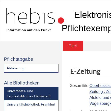
Elektron
Pflichtexem
Information auf den Punkt
Titel
Pflichtabgabe
Ablieferung
E-Zeitung
Alle Bibliotheken
Gesamttitel
Oberhessis
Universitäts- und
Zeitung : Ze
Landesbibliothek Darmstadt
Alsfeld und
Vogelsbergk
Universitätsbibliothek Frankfurt