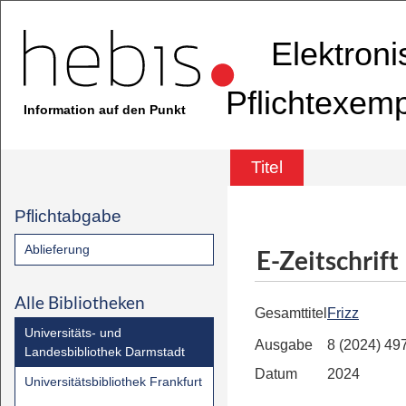
Elektron
Pflichtexem
Information auf den Punkt
Titel
Pflichtabgabe
Ablieferung
E-Zeitschrift
Alle Bibliotheken
Gesamttitel
Frizz
Universitäts- und
Ausgabe
8 (2024) 49
Landesbibliothek Darmstadt
Datum
2024
Universitätsbibliothek Frankfurt