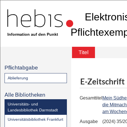
Elektron
Pflichtexem
Information auf den Punkt
Titel
Pflichtabgabe
Ablieferung
E-Zeitschrift
Alle Bibliotheken
Gesamttitel
Mein Südhe
Universitäts- und
die Mitmach
Landesbibliothek Darmstadt
am Wochen
Universitätsbibliothek Frankfurt
Ausgabe
(2024) 35/2