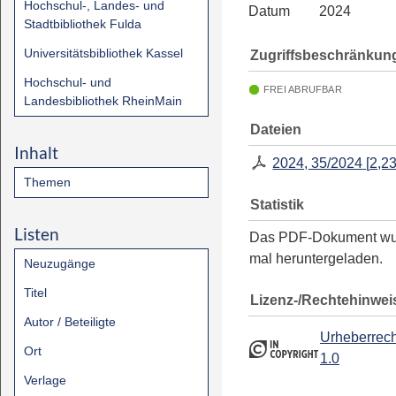
Hochschul-, Landes- und
Datum
2024
Stadtbibliothek Fulda
Universitätsbibliothek Kassel
Zugriffsbeschränkun
Hochschul- und
FREI ABRUFBAR
Landesbibliothek RheinMain
Dateien
Inhalt
2024, 35/2024
[
2,2
Themen
Statistik
Listen
Das PDF-Dokument w
mal heruntergeladen.
Neuzugänge
Titel
Lizenz-/Rechtehinwei
Autor / Beteiligte
Urheberrech
Ort
1.0
Verlage