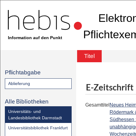
Elektro
Pflichtexe
Information auf den Punkt
Titel
Pflichtabgabe
Ablieferung
E-Zeitschrift
Alle Bibliotheken
Gesamttitel
Neues Heima
Universitäts- und
Rödermark 
Landesbibliothek Darmstadt
Südhessen 
unabhängig
Universitätsbibliothek Frankfurt
Wochenzeit