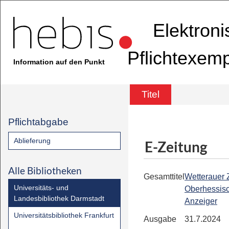
Elektron
Pflichtexem
Information auf den Punkt
Titel
Pflichtabgabe
Ablieferung
E-Zeitung
Alle Bibliotheken
Gesamttitel
Wetterauer Z
Universitäts- und
Oberhessis
Landesbibliothek Darmstadt
Anzeiger
Universitätsbibliothek Frankfurt
Ausgabe
31.7.2024