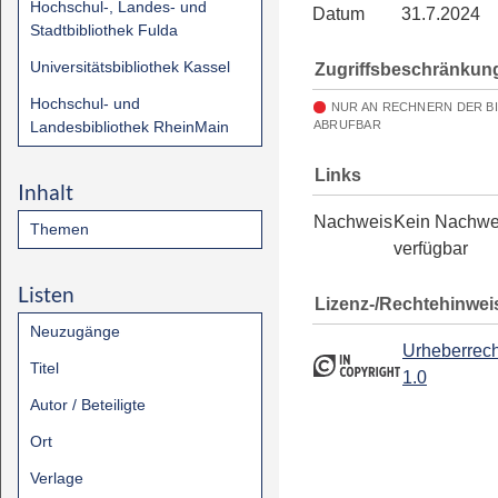
Hochschul-, Landes- und
Datum
31.7.2024
Stadtbibliothek Fulda
Universitätsbibliothek Kassel
Zugriffsbeschränkun
Hochschul- und
NUR AN RECHNERN DER B
Landesbibliothek RheinMain
ABRUFBAR
Links
Inhalt
Nachweis
Kein Nachwe
Themen
verfügbar
Listen
Lizenz-/Rechtehinwei
Neuzugänge
Urheberrech
Titel
1.0
Autor / Beteiligte
Ort
Verlage