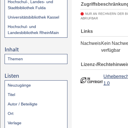
Hochschul-, Landes- und
Zugriffsbeschränkun
Stadtbibliothek Fulda
NUR AN RECHNERN DER B
Universitätsbibliothek Kassel
ABRUFBAR
Hochschul- und
Links
Landesbibliothek RheinMain
Nachweis
Kein Nachwe
Inhalt
verfügbar
Themen
Lizenz-/Rechtehinwei
Listen
Urheberrech
1.0
Neuzugänge
Titel
Autor / Beteiligte
Ort
Verlage