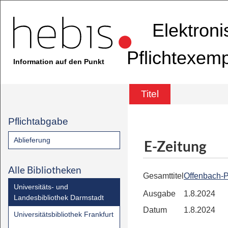
Elektron
Pflichtexem
Information auf den Punkt
Titel
Pflichtabgabe
Ablieferung
E-Zeitung
Alle Bibliotheken
Gesamttitel
Offenbach-P
Universitäts- und
Ausgabe
1.8.2024
Landesbibliothek Darmstadt
Datum
1.8.2024
Universitätsbibliothek Frankfurt