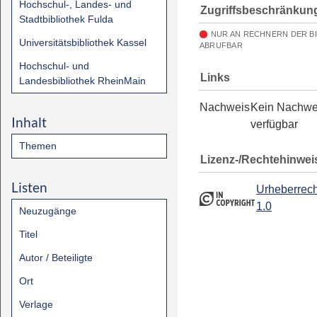
Hochschul-, Landes- und
Zugriffsbeschränkun
Stadtbibliothek Fulda
NUR AN RECHNERN DER B
Universitätsbibliothek Kassel
ABRUFBAR
Hochschul- und
Links
Landesbibliothek RheinMain
Nachweis
Kein Nachwe
Inhalt
verfügbar
Themen
Lizenz-/Rechtehinwei
Listen
Urheberrech
1.0
Neuzugänge
Titel
Autor / Beteiligte
Ort
Verlage