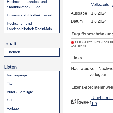
Hochschul-, Landes- und
Volkszeitun
Stadtbibliothek Fulda
Ausgabe
1.8.2024
Universitätsbibliothek Kassel
Datum
1.8.2024
Hochschul- und
Landesbibliothek RheinMain
Zugriffsbeschränkun
Inhalt
NUR AN RECHNERN DER B
ABRUFBAR
Themen
Links
Listen
Nachweis
Kein Nachwe
verfügbar
Neuzugänge
Titel
Lizenz-/Rechtehinwei
Autor / Beteiligte
Urheberrech
Ort
1.0
Verlage