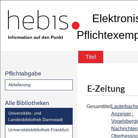
Elektron
Pflichtexem
Information auf den Punkt
Titel
Pflichtabgabe
Ablieferung
E-Zeitung
Alle Bibliotheken
Gesamttitel
Lauterbache
Universitäts- und
Anzeiger :
Landesbibliothek Darmstadt
Vogelsberg
Nachrichten 
Universitätsbibliothek Frankfurt
Oberhessis