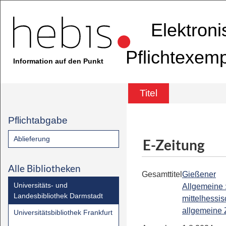
Elektron
Pflichtexem
Information auf den Punkt
Titel
Pflichtabgabe
Ablieferung
E-Zeitung
Alle Bibliotheken
Gesamttitel
Gießener
Universitäts- und
Allgemeine 
Landesbibliothek Darmstadt
mittelhessi
allgemeine 
Universitätsbibliothek Frankfurt