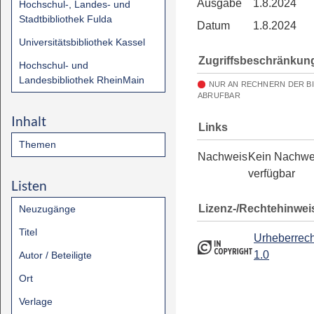
Ausgabe
1.8.2024
Hochschul-, Landes- und
Stadtbibliothek Fulda
Datum
1.8.2024
Universitätsbibliothek Kassel
Zugriffsbeschränkun
Hochschul- und
Landesbibliothek RheinMain
NUR AN RECHNERN DER B
ABRUFBAR
Inhalt
Links
Themen
Nachweis
Kein Nachwe
verfügbar
Listen
Lizenz-/Rechtehinwei
Neuzugänge
Titel
Urheberrech
1.0
Autor / Beteiligte
Ort
Verlage