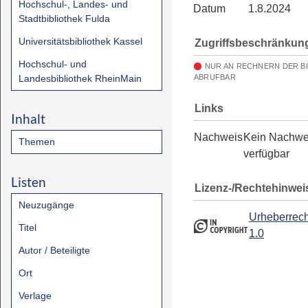
Hochschul-, Landes- und
Datum
1.8.2024
Stadtbibliothek Fulda
Universitätsbibliothek Kassel
Zugriffsbeschränkun
Hochschul- und
NUR AN RECHNERN DER B
Landesbibliothek RheinMain
ABRUFBAR
Links
Inhalt
Nachweis
Kein Nachwe
Themen
verfügbar
Listen
Lizenz-/Rechtehinwei
Neuzugänge
Urheberrech
Titel
1.0
Autor / Beteiligte
Ort
Verlage