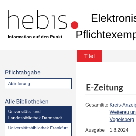
Elektron
Pflichtexem
Information auf den Punkt
Titel
Pflichtabgabe
Ablieferung
E-Zeitung
Alle Bibliotheken
Gesamttitel
Kreis-Anzeig
Universitäts- und
Wetterau u
Landesbibliothek Darmstadt
Vogelsberg
Universitätsbibliothek Frankfurt
Ausgabe
1.8.2024