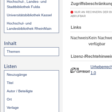
Hochschul-, Landes- und
Zugriffsbeschränkun
Stadtbibliothek Fulda
NUR AN RECHNERN DER B
Universitätsbibliothek Kassel
ABRUFBAR
Hochschul- und
Links
Landesbibliothek RheinMain
Nachweis
Kein Nachwe
Inhalt
verfügbar
Themen
Lizenz-/Rechtehinwei
Listen
Urheberrech
1.0
Neuzugänge
Titel
Autor / Beteiligte
Ort
Verlage