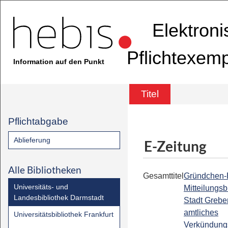
Elektron
Pflichtexem
Information auf den Punkt
Titel
Pflichtabgabe
Ablieferung
E-Zeitung
Alle Bibliotheken
Gesamttitel
Gründchen-B
Universitäts- und
Mitteilungsb
Landesbibliothek Darmstadt
Stadt Grebe
amtliches
Universitätsbibliothek Frankfurt
Verkündung