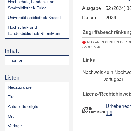
Hochschul-, Landes- und
Stadtbibliothek Fulda
Ausgabe
52 (2024) 3
Universitätsbibliothek Kassel
Datum
2024
Hochschul- und
Zugriffsbeschränkun
Landesbibliothek RheinMain
NUR AN RECHNERN DER B
ABRUFBAR
Inhalt
Links
Themen
Nachweis
Kein Nachwe
Listen
verfügbar
Neuzugänge
Lizenz-/Rechtehinwei
Titel
Urheberrech
Autor / Beteiligte
1.0
Ort
Verlage