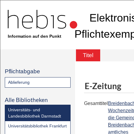
Elektron
Pflichtexem
Information auf den Punkt
Titel
Pflichtabgabe
Ablieferung
E-Zeitung
Alle Bibliotheken
Gesamttitel
Breidenbach
Universitäts- und
Wochenzeitu
Landesbibliothek Darmstadt
die Gemein
Breidenbach
Universitätsbibliothek Frankfurt
amtliches