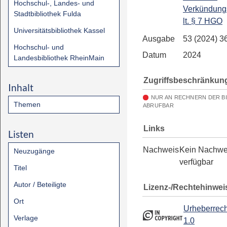
Hochschul-, Landes- und
Verkündung
Stadtbibliothek Fulda
lt. § 7 HGO
Universitätsbibliothek Kassel
Ausgabe
53 (2024) 3
Hochschul- und
Datum
2024
Landesbibliothek RheinMain
Zugriffsbeschränkun
Inhalt
NUR AN RECHNERN DER B
Themen
ABRUFBAR
Links
Listen
Nachweis
Kein Nachwe
Neuzugänge
verfügbar
Titel
Autor / Beteiligte
Lizenz-/Rechtehinwei
Ort
Urheberrech
Verlage
1.0