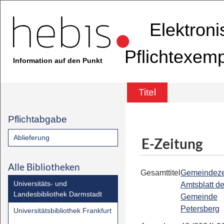
Elektron
Pflichtexem
Information auf den Punkt
Titel
Pflichtabgabe
Ablieferung
E-Zeitung
Alle Bibliotheken
Gesamttitel
Gemeindezei
Universitäts- und
Amtsblatt de
Landesbibliothek Darmstadt
Gemeinde
Petersberg
Universitätsbibliothek Frankfurt