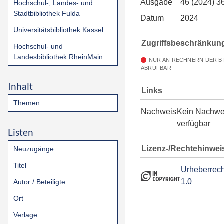
Ausgabe
46 (2024) 3
Hochschul-, Landes- und
Stadtbibliothek Fulda
Datum
2024
Universitätsbibliothek Kassel
Zugriffsbeschränkun
Hochschul- und
Landesbibliothek RheinMain
NUR AN RECHNERN DER B
ABRUFBAR
Inhalt
Links
Themen
Nachweis
Kein Nachwe
verfügbar
Listen
Lizenz-/Rechtehinwei
Neuzugänge
Titel
Urheberrech
1.0
Autor / Beteiligte
Ort
Verlage