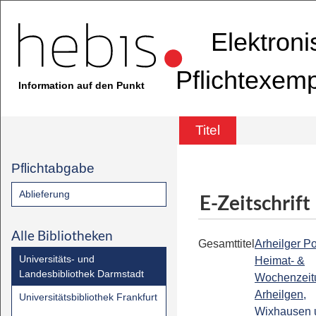
Elektron
Pflichtexem
Information auf den Punkt
Titel
Pflichtabgabe
Ablieferung
E-Zeitschrift
Alle Bibliotheken
Gesamttitel
Arheilger Po
Universitäts- und
Heimat- &
Landesbibliothek Darmstadt
Wochenzeitu
Arheilgen,
Universitätsbibliothek Frankfurt
Wixhausen 