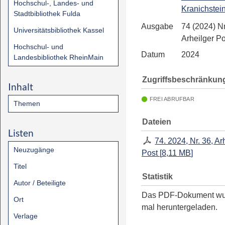
Hochschul-, Landes- und
Kranichstei
Stadtbibliothek Fulda
Ausgabe
74 (2024) Nr
Universitätsbibliothek Kassel
Arheilger Po
Hochschul- und
Datum
2024
Landesbibliothek RheinMain
Zugriffsbeschränkun
Inhalt
FREI ABRUFBAR
Themen
Dateien
Listen
74. 2024, Nr. 36, Ar
Neuzugänge
Post
[
8,11 MB
]
Titel
Statistik
Autor / Beteiligte
Das PDF-Dokument w
Ort
mal heruntergeladen.
Verlage