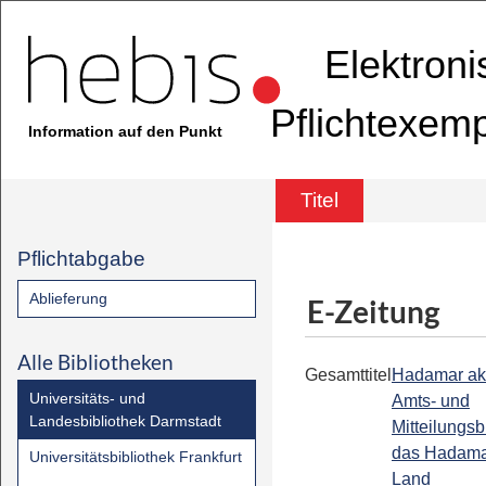
Elektron
Pflichtexem
Information auf den Punkt
Titel
Pflichtabgabe
Ablieferung
E-Zeitung
Alle Bibliotheken
Gesamttitel
Hadamar akt
Universitäts- und
Amts- und
Landesbibliothek Darmstadt
Mitteilungsbl
das Hadama
Universitätsbibliothek Frankfurt
Land