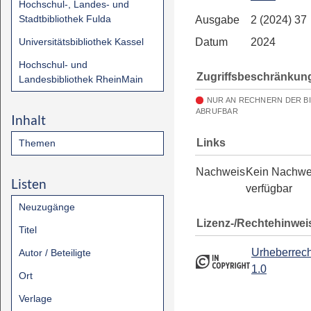
Hochschul-, Landes- und
Stadtbibliothek Fulda
Ausgabe
2 (2024) 37
Universitätsbibliothek Kassel
Datum
2024
Hochschul- und
Zugriffsbeschränkun
Landesbibliothek RheinMain
NUR AN RECHNERN DER B
ABRUFBAR
Inhalt
Links
Themen
Nachweis
Kein Nachwe
Listen
verfügbar
Neuzugänge
Lizenz-/Rechtehinwei
Titel
Urheberrech
Autor / Beteiligte
1.0
Ort
Verlage