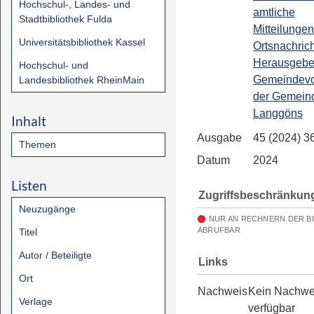
Hochschul-, Landes- und
amtliche
Stadtbibliothek Fulda
Mitteilungen
Universitätsbibliothek Kassel
Ortsnachrich
Herausgebe
Hochschul- und
Gemeindevo
Landesbibliothek RheinMain
der Gemein
Langgöns
Inhalt
Ausgabe
45 (2024) 3
Themen
Datum
2024
Listen
Zugriffsbeschränkun
Neuzugänge
NUR AN RECHNERN DER B
ABRUFBAR
Titel
Autor / Beteiligte
Links
Ort
Nachweis
Kein Nachwe
Verlage
verfügbar