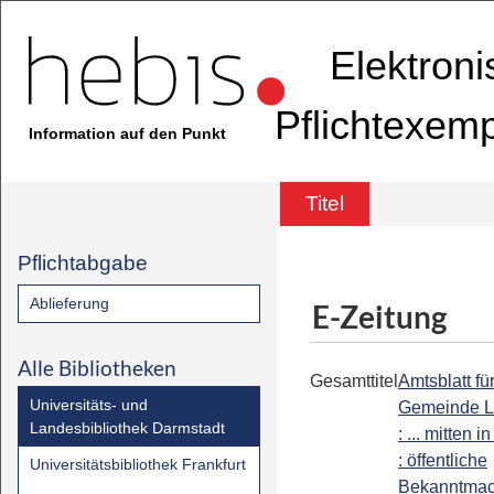
Elektron
Pflichtexem
Information auf den Punkt
Titel
Pflichtabgabe
Ablieferung
E-Zeitung
Alle Bibliotheken
Gesamttitel
Amtsblatt fü
Universitäts- und
Gemeinde 
Landesbibliothek Darmstadt
: ... mitten 
: öffentliche
Universitätsbibliothek Frankfurt
Bekanntmac