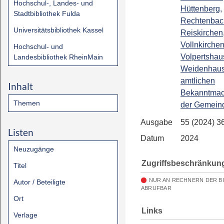
Hochschul-, Landes- und
Hüttenberg,
Stadtbibliothek Fulda
Rechtenbac
Universitätsbibliothek Kassel
Reiskirchen
Vollnkirchen
Hochschul- und
Volpertshau
Landesbibliothek RheinMain
Weidenhaus
amtlichen
Inhalt
Bekanntma
Themen
der Gemein
Ausgabe
55 (2024) 3
Listen
Datum
2024
Neuzugänge
Zugriffsbeschränkun
Titel
NUR AN RECHNERN DER B
Autor / Beteiligte
ABRUFBAR
Ort
Links
Verlage