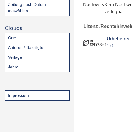
Zeitung nach Datum
Nachweis
Kein Nachwe
auswählen
verfügbar
Lizenz-/Rechtehinwei
Clouds
Orte
Urheberrech
1.0
Autoren / Beteiligte
Verlage
Jahre
Impressum