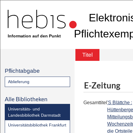
Elektron
Pflichtexem
Information auf den Punkt
Titel
Pflichtabgabe
Ablieferung
E-Zeitung
Alle Bibliotheken
Gesamttitel
'S Blättche :
Universitäts- und
Hüttenberge
Landesbibliothek Darmstadt
Mitteilungsbl
Wochenzeitu
Universitätsbibliothek Frankfurt
die Ortsteile