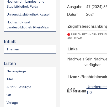
Hochschul-, Landes- und
Stadtbibliothek Fulda
Ausgabe
47 (2024) 3
Universitätsbibliothek Kassel
Datum
2024
Hochschul- und
Zugriffsbeschränkun
Landesbibliothek RheinMain
NUR AN RECHNERN DER B
ABRUFBAR
Inhalt
Links
Themen
Nachweis
Kein Nachwe
Listen
verfügbar
Neuzugänge
Lizenz-/Rechtehinwei
Titel
Urheberrech
Autor / Beteiligte
1.0
Ort
Verlage