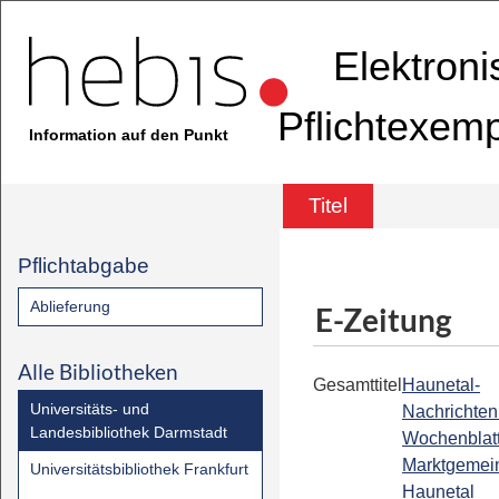
Elektron
Pflichtexem
Information auf den Punkt
Titel
Pflichtabgabe
Ablieferung
E-Zeitung
Alle Bibliotheken
Gesamttitel
Haunetal-
Universitäts- und
Nachrichten 
Landesbibliothek Darmstadt
Wochenblatt 
Marktgemei
Universitätsbibliothek Frankfurt
Haunetal