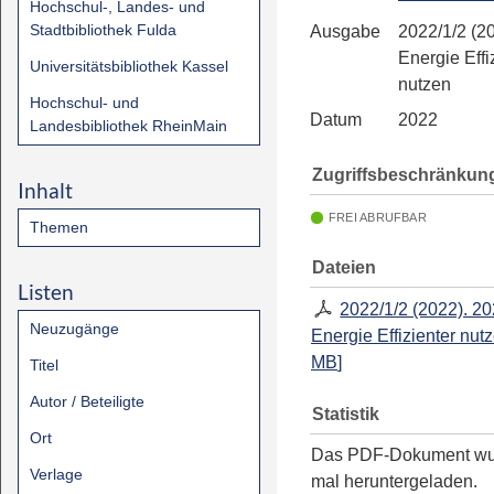
Hochschul-, Landes- und
Stadtbibliothek Fulda
Ausgabe
2022/1/2 (20
Energie Effi
Universitätsbibliothek Kassel
nutzen
Hochschul- und
Datum
2022
Landesbibliothek RheinMain
Zugriffsbeschränkun
Inhalt
FREI ABRUFBAR
Themen
Dateien
Listen
2022/1/2 (2022). 20
Neuzugänge
Energie Effizienter nut
MB
]
Titel
Autor / Beteiligte
Statistik
Ort
Das PDF-Dokument w
Verlage
mal heruntergeladen.