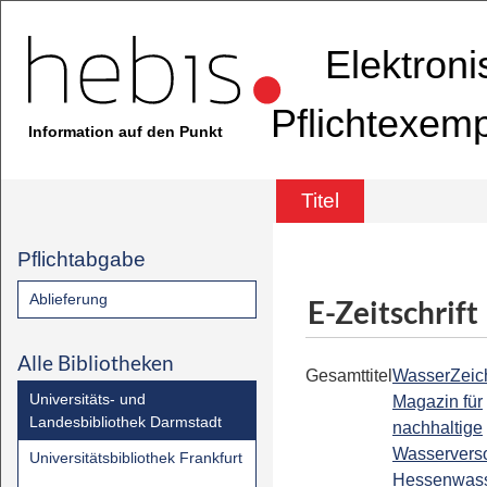
Elektron
Pflichtexem
Information auf den Punkt
Titel
Pflichtabgabe
Ablieferung
E-Zeitschrift
Alle Bibliotheken
Gesamttitel
WasserZeic
Universitäts- und
Magazin für
Landesbibliothek Darmstadt
nachhaltige
Wasserverso
Universitätsbibliothek Frankfurt
Hessenwas