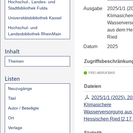
Hochschul-, Landes- und
Stadtbibliothek Fulda
Ausgabe
2025/1/1 (20
Klimasicher
Universitätsbibliothek Kassel
Wasservers
Hochschul- und
aus dem He
Landesbibliothek RheinMain
Ried
Datum
2025
Inhalt
Zugriffsbeschränkun
Themen
FREI ABRUFBAR
Listen
Dateien
Neuzugänge
2025/1/1 (2025). 20
Titel
Klimasichere
Autor / Beteiligte
Wasserversorgung aus
Ort
Hessischen Ried
[
2,17
Verlage
Statistik