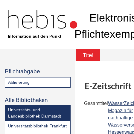
Elektron
Pflichtexem
Information auf den Punkt
Titel
Pflichtabgabe
Ablieferung
E-Zeitschrift
Alle Bibliotheken
Gesamttitel
WasserZeic
Universitäts- und
Magazin für
Landesbibliothek Darmstadt
nachhaltige
Wasserverso
Universitätsbibliothek Frankfurt
Hessenwas