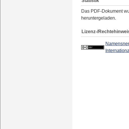
Statistik
Das PDF-Dokument w
heruntergeladen.
Lizenz-/Rechtehinwei
Namensnen
Internationa