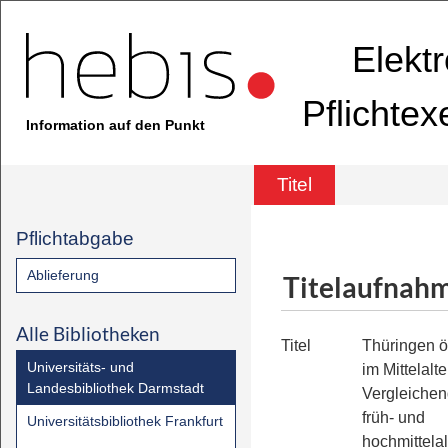
Elekt
Pflichte
Information auf den Punkt
Titel
Pflichtabgabe
Ablieferung
Titelaufnah
Alle Bibliotheken
Titel
Thüringen ö
Universitäts- und
im Mittelalte
Landesbibliothek Darmstadt
Vergleichen
früh- und
Universitätsbibliothek Frankfurt
hochmittelal