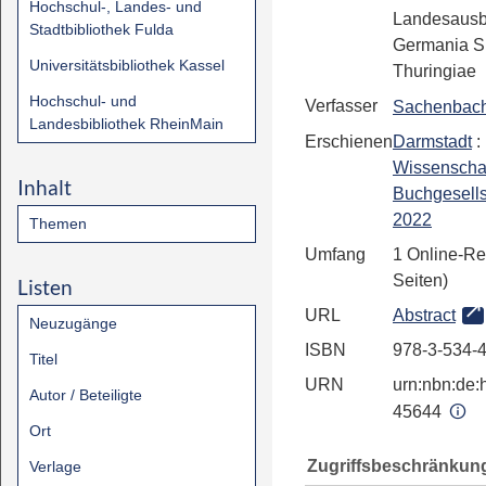
Hochschul-, Landes- und
Landesausb
Stadtbibliothek Fulda
Germania S
Universitätsbibliothek Kassel
Thuringiae
Hochschul- und
Verfasser
Sachenbach
Landesbibliothek RheinMain
Erschienen
Darmstadt
:
Wissenschaf
Inhalt
Buchgesells
2022
Themen
Umfang
1 Online-Re
Seiten)
Listen
URL
Abstract
Neuzugänge
ISBN
978-3-534-
Titel
URN
urn:nbn:de:h
Autor / Beteiligte
45644
Ort
Zugriffsbeschränkun
Verlage