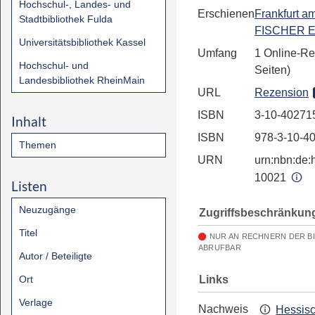
Hochschul-, Landes- und
Erschienen
Frankfurt a
Stadtbibliothek Fulda
FISCHER E
Universitätsbibliothek Kassel
Umfang
1 Online-Re
Hochschul- und
Seiten)
Landesbibliothek RheinMain
URL
Rezension
ISBN
3-10-40271
Inhalt
ISBN
978-3-10-4
Themen
URN
urn:nbn:de:h
10021
Listen
Neuzugänge
Zugriffsbeschränkun
Titel
NUR AN RECHNERN DER B
ABRUFBAR
Autor / Beteiligte
Links
Ort
Verlage
Nachweis
Hessis