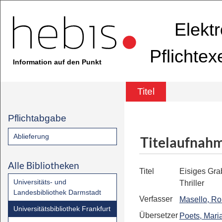
Elekt
Pflichte
Information auf den Punkt
Titel
Pflichtabgabe
Ablieferung
Titelaufnah
Alle Bibliotheken
Titel
Eisiges Gra
Universitäts- und
Thriller
Landesbibliothek Darmstadt
Verfasser
Masello, Ro
Universitätsbibliothek Frankfurt
Übersetzer
Poets, Mari