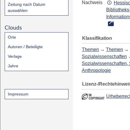
Nachweis
Hessis
Zeitung nach Datum
Bibliotheks
auswählen
Information
Clouds
Orte
Klassifikation
Autoren / Beteiligte
Themen
→
Themen
→
Verlage
Sozialwissenschaften
Sozialwissenschaften, 
Jahre
Anthropologie
Lizenz-/Rechtehinwei
Impressum
Urheberrec