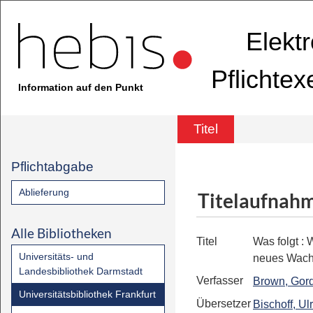
Elekt
Pflichte
Information auf den Punkt
Titel
Pflichtabgabe
Ablieferung
Titelaufnah
Alle Bibliotheken
Titel
Was folgt
:
W
Universitäts- und
neues Wach
Landesbibliothek Darmstadt
Verfasser
Brown, Gor
Universitätsbibliothek Frankfurt
Übersetzer
Bischoff, Ul