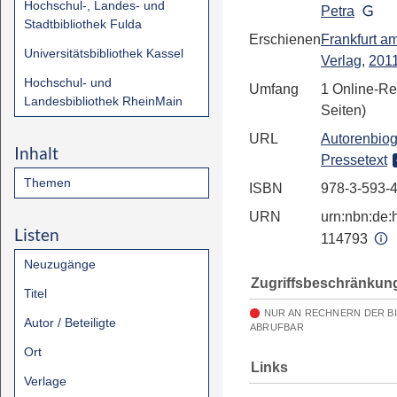
Hochschul-, Landes- und
Petra
Stadtbibliothek Fulda
Erschienen
Frankfurt a
Universitätsbibliothek Kassel
Verlag
,
201
Hochschul- und
Umfang
1 Online-Re
Landesbibliothek RheinMain
Seiten)
URL
Autorenbiog
Inhalt
Pressetext
Themen
ISBN
978-3-593-
URN
urn:nbn:de:h
Listen
114793
Neuzugänge
Zugriffsbeschränkun
Titel
NUR AN RECHNERN DER B
Autor / Beteiligte
ABRUFBAR
Ort
Links
Verlage