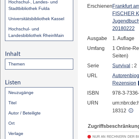
Hochschul-, Landes- und
Erschienen
Frankfurt a
Stadtbibliothek Fulda
FISCHER Ki
Universitätsbibliothek Kassel
Jugendbuch
20180222
Hochschul- und
Landesbibliothek RheinMain
Ausgabe
1. Auflage
Umfang
1 Online-Re
Inhalt
Seiten)
Themen
Serie
Survival
; 2
URL
Autorenbiog
Listen
Rezension
Neuzugänge
ISBN
978-3-7336
Titel
URN
urn:nbn:de:h
18312
Autor / Beteiligte
Ort
Zugriffsbeschränkun
Verlage
NUR AN RECHNERN DER B