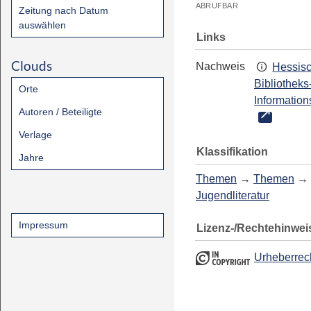
ABRUFBAR
Zeitung nach Datum
auswählen
Links
Clouds
Nachweis
Hessis
Bibliotheks
Orte
Information
Autoren / Beteiligte
Verlage
Klassifikation
Jahre
Themen
→
Themen
→
Jugendliteratur
Impressum
Lizenz-/Rechtehinwei
Urheberrec