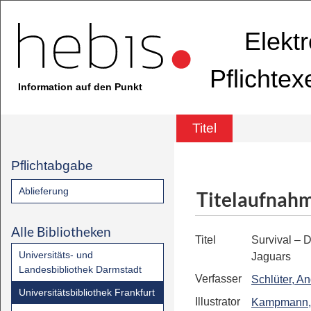
Elekt
Pflichte
Information auf den Punkt
Titel
Pflichtabgabe
Ablieferung
Titelaufnah
Alle Bibliotheken
Titel
Survival – 
Universitäts- und
Jaguars
Landesbibliothek Darmstadt
Verfasser
Schlüter, A
Universitätsbibliothek Frankfurt
Illustrator
Kampmann, 