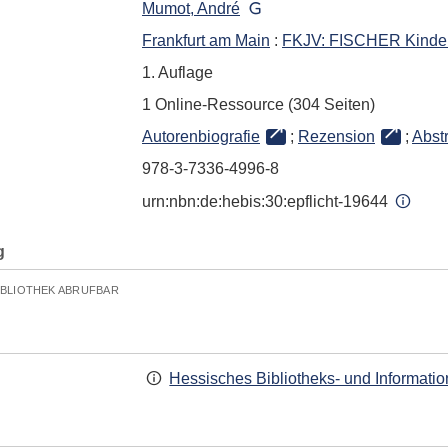
Mumot, André
Frankfurt am Main
:
FKJV: FISCHER Kinder
1. Auflage
1 Online-Ressource (304 Seiten)
Autorenbiografie
;
Rezension
;
Abst
978-3-7336-4996-8
urn:nbn:de:hebis:30:epflicht-19644
g
IBLIOTHEK ABRUFBAR
Hessisches Bibliotheks- und Informati