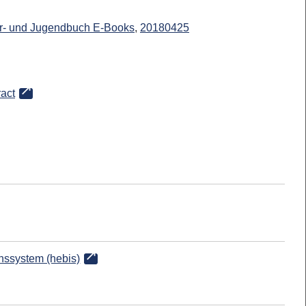
- und Jugendbuch E-Books
,
20180425
ract
onssystem (hebis)