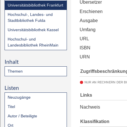
Übersetzer
Universitätsbibliothek Frankfurt
Erschienen
Hochschul-, Landes- und
Stadtbibliothek Fulda
Ausgabe
Umfang
Universitätsbibliothek Kassel
URL
Hochschul- und
Landesbibliothek RheinMain
ISBN
URN
Inhalt
Zugriffsbeschränkun
Themen
NUR AN RECHNERN DER B
Listen
Links
Neuzugänge
Titel
Nachweis
Autor / Beteiligte
Klassifikation
Ort