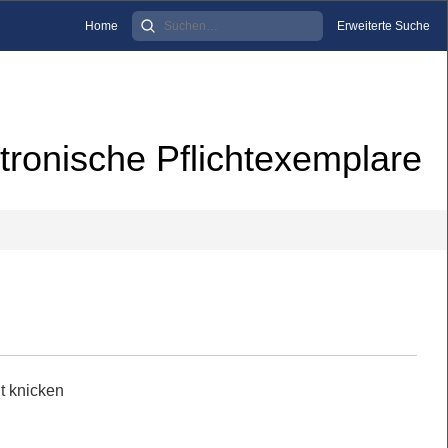
Home
Erweiterte Suche
tronische Pflichtexemplare
t knicken