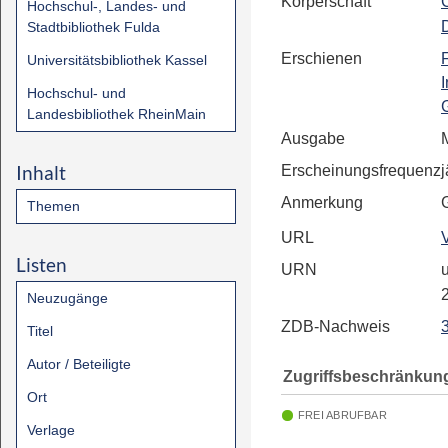
Körperschaft
C
Hochschul-, Landes- und
Stadtbibliothek Fulda
Erschienen
Universitätsbibliothek Kassel
Hochschul- und
Landesbibliothek RheinMain
Ausgabe
Inhalt
Erscheinungsfrequenz
j
Anmerkung
Themen
URL
Listen
URN
u
Neuzugänge
ZDB-Nachweis
Titel
Autor / Beteiligte
Zugriffsbeschränkun
Ort
FREI ABRUFBAR
Verlage