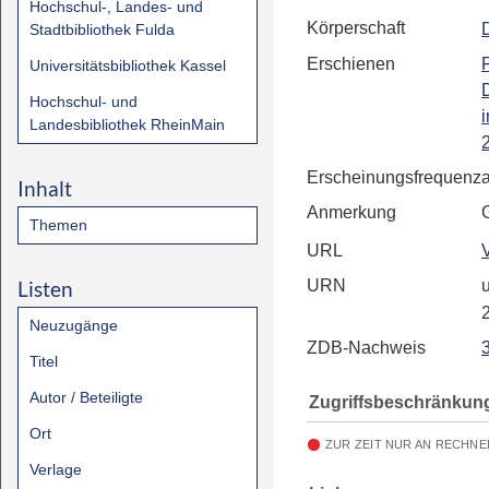
Hochschul-, Landes- und
Körperschaft
Stadtbibliothek Fulda
Erschienen
Universitätsbibliothek Kassel
Hochschul- und
Landesbibliothek RheinMain
Erscheinungsfrequenz
Inhalt
Anmerkung
Themen
URL
Listen
URN
u
Neuzugänge
ZDB-Nachweis
Titel
Autor / Beteiligte
Zugriffsbeschränkun
Ort
ZUR ZEIT NUR AN RECHNE
Verlage