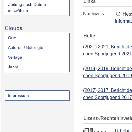
Links
Zeitung nach Datum
auswählen
Nachweis
Hess
Informa
Clouds
Hefte
Orte
(2021) 2021. Bericht d
Autoren / Beteiligte
chen Sportjugend 2021
Verlage
Jahre
(2019) 2019. Bericht d
chen Sportjugend 2019
(2017) 2017. Bericht d
Impressum
chen Sportjugend 2017
Lizenz-/Rechtehinwei
Urheber