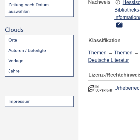
Nachweis
Hessis
Zeitung nach Datum
Bibliotheks
auswählen
Information
Clouds
Orte
Klassifikation
Autoren / Beteiligte
Themen
→
Themen
→
Deutsche Literatur
Verlage
Jahre
Lizenz-/Rechtehinwei
Urheberrec
Impressum