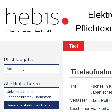
Elekt
Pflichte
Information auf den Punkt
Titel
Pflichtabgabe
Ablieferung
Titelaufnah
Alle Bibliotheken
Titel
Füchse in 
Universitäts- und
Japanische
Landesbibliothek Darmstadt
Verfasser
Ekert-Rothol
Universitätsbibliothek Frankfurt
Erschienen
Frankfurt a