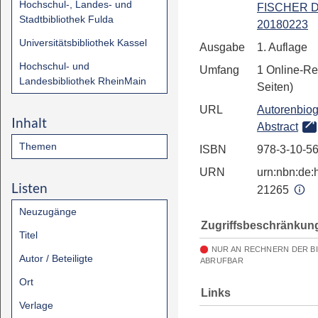
Hochschul-, Landes- und
FISCHER Di
Stadtbibliothek Fulda
20180223
Universitätsbibliothek Kassel
Ausgabe
1. Auflage
Hochschul- und
Umfang
1 Online-Re
Landesbibliothek RheinMain
Seiten)
URL
Autorenbiog
Inhalt
Abstract
Themen
ISBN
978-3-10-5
URN
urn:nbn:de:h
Listen
21265
Neuzugänge
Zugriffsbeschränkun
Titel
NUR AN RECHNERN DER B
Autor / Beteiligte
ABRUFBAR
Ort
Links
Verlage