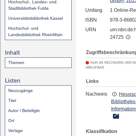
GmbH
,
201
Hochschul-, Landes- und
Stadtbibliothek Fulda
Umfang
1 Online-R
Universitätsbibliothek Kassel
ISBN
978-3-8680
Hochschul- und
URN
urn:nbn:de:h
Landesbibliothek RheinMain
24725
Inhalt
Zugriffsbeschränkun
Themen
NUR AN RECHNERN DER B
ABRUFBAR
Listen
Links
Neuzugänge
Nachweis
Hessis
Titel
Bibliotheks
Information
Autor / Beteiligte
Ort
Verlage
Klassifikation