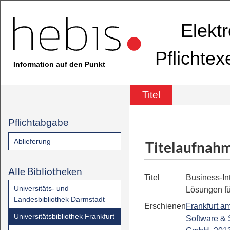
Elekt
Pflichte
Information auf den Punkt
Titel
Pflichtabgabe
Ablieferung
Titelaufnah
Alle Bibliotheken
Titel
Business-In
Universitäts- und
Lösungen f
Landesbibliothek Darmstadt
Erschienen
Frankfurt a
Universitätsbibliothek Frankfurt
Software & 